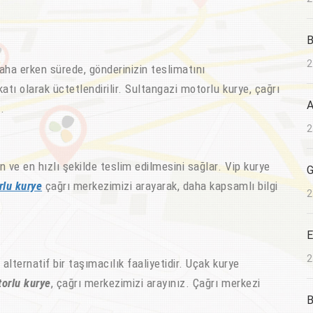
B
2
daha erken sürede, gönderinizin teslimatını
atı olarak üctetlendirilir. Sultangazi motorlu kurye, çağrı
A
.
2
ve en hızlı şekilde teslim edilmesini sağlar. Vip kurye
G
rlu kurye
çağrı merkezimizi arayarak, daha kapsamlı bilgi
2
E
2
lternatif bir taşımacılık faaliyetidir. Uçak kurye
orlu kurye
, çağrı merkezimizi arayınız. Çağrı merkezi
B