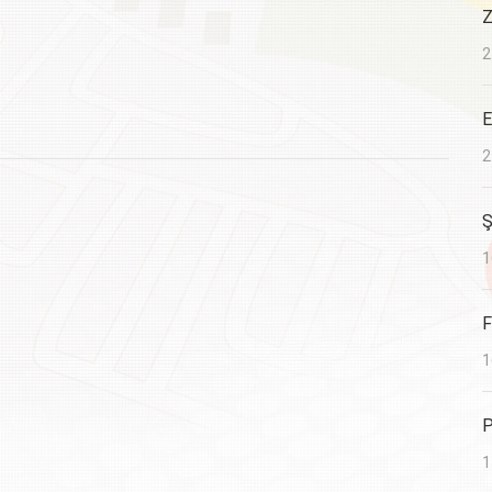
Z
2
E
2
Ş
1
F
1
P
1