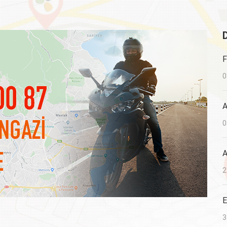
F
0
A
0
A
2
E
3