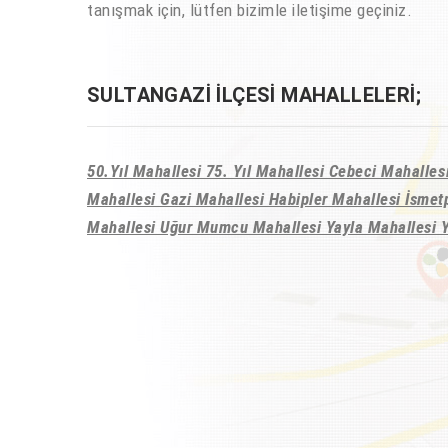
tanışmak için, lütfen bizimle iletişime geçiniz.
SULTANGAZI İLÇESI MAHALLELERI;
50.Yıl Mahallesi 75. Yıl Mahallesi Cebeci Mahalle
Mahallesi Gazi Mahallesi Habipler Mahallesi İsmet
Mahallesi Uğur Mumcu Mahallesi Yayla Mahallesi 