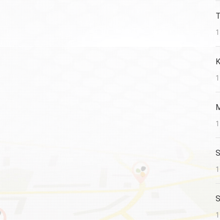
T
1
K
1
M
1
S
1
S
1