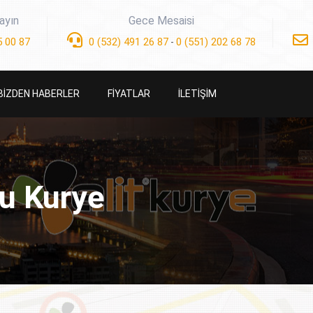
ayın
Gece Mesaisi
 00 87
0 (532) 491 26 87
0 (551) 202 68 78
-
BİZDEN HABERLER
FİYATLAR
İLETİŞİM
lu Kurye