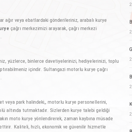
2
r ağır veya ebatlardaki gönderileriniz, arabalı kurye
B
urye
çağrı merkezimizi arayarak, çağrı merkezi
2
.
G
2
 yüzlerce, binlerce davetiyelerinizi, hediyelerinizi, toplu
ptırabilmeniz içindir. Sultangazi motorlu kurye çağrı
B
.
2
veya park halindeki,, motorlu kurye personellerini,
K
ü altında tutmaktadır. Sizlerden kurye talebi geldiği
2
 yakın moto kurye yönlendirerek, zaman kaybına müsade
ttirir. Kaliteli, hızlı, ekonomik ve güvenilir hizmetle
B