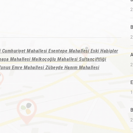
2
B
2
si Cumhuriyet Mahallesi Esentepe Mahallesi Eski Habipler
A
paşa Mahallesi Malkoçoğlu Mahallesi Sultançiftliği
2
Yunus Emre Mahallesi Zübeyde Hanım Mahallesi
E
1
B
2