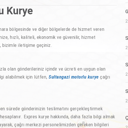
u Kurye
G
2
ra bölgesinde ve diğer bölgelerde de hizmet veren
mize, hızlı, kaliteli, ekonomik ve güvenilir, hizmet
S
 bizimle iletişime geçiniz.
2
S
a olan gönderileriniz içindir ve ücreti en uygun olan
2
lgi alabilmek için lütfen,
Sultangazi motorlu kurye
çağrı
S
2
n sürede gönderinizin teslimatını gerçekleştirmek
ak hesaplanır. Expres kurye hakkında, daha fazla bilgi almak
Ç
ayarak, çağrı merkezi personelimizden gereken bilgileri
2