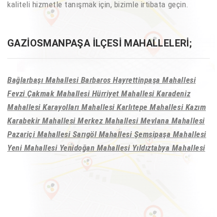
kaliteli hizmetle tanışmak için, bizimle irtibata geçin.
GAZIOSMANPAŞA İLÇESI MAHALLELERI;
Bağlarbaşı Mahallesi Barbaros Hayrettinpaşa Mahallesi
Fevzi Çakmak Mahallesi Hürriyet Mahallesi Karadeniz
Mahallesi Karayolları Mahallesi Karlıtepe Mahallesi Kazım
Karabekir Mahallesi Merkez Mahallesi Mevlana Mahallesi
Pazariçi Mahallesi Sarıgöl Mahallesi Şemsipaşa Mahallesi
Yeni Mahallesi Yenidoğan Mahallesi Yıldıztabya Mahallesi