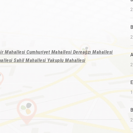
2
B
2
ir Mahallesi Cumhuriyet Mahallesi Dereağzı Mahallesi
A
allesi Sahil Mahallesi Yakuplu Mahallesi
2
E
1
B
2