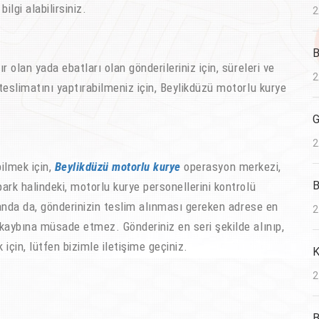
ilgi alabilirsiniz.
2
B
an yada ebatları olan gönderileriniz için, süreleri ve
2
eslimatını yaptırabilmeniz için, Beylikdüzü motorlu kurye
G
2
ilmek için,
Beylikdüzü motorlu kurye
operasyon merkezi,
B
rk halindeki, motorlu kurye personellerini kontrolü
 anda da, gönderinizin teslim alınması gereken adrese en
2
kaybına müsade etmez. Gönderiniz en seri şekilde alınıp,
için, lütfen bizimle iletişime geçiniz.
K
2
B