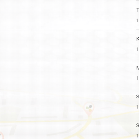
T
1
K
1
M
1
S
1
S
1