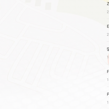
Z
2
E
2
Ş
1
F
1
P
1