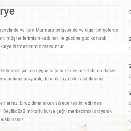
rye
G
2
genelinde ve tüm Marmara bölgesinde ve diğer bölgelerde
erli müşterilerimizin katkıları ile gücüne güç katarak
S
 kurye hizmetlerimiz mevcuttur.
2
S
ileriniz için, en uygun seçenektir ve ücretide en düşük
2
rsonelimiz arayarak, daha detaylı bilgi alabilirsiniz.
S
ileriniz, biraz daha erken sürede teslim edilmesi
2
lır. Beylikdüzü motorlu kurye çağrı merkezimizi arayarak,
alabilirsiniz.
Ç
2