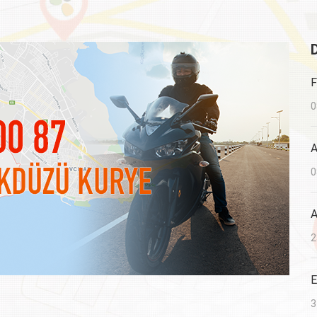
F
0
A
0
A
2
E
3