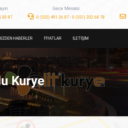
ayın
Gece Mesaisi
 00 87
0 (532) 491 26 87
0 (551) 202 68 78
-
BİZDEN HABERLER
FİYATLAR
İLETİŞİM
lu Kurye