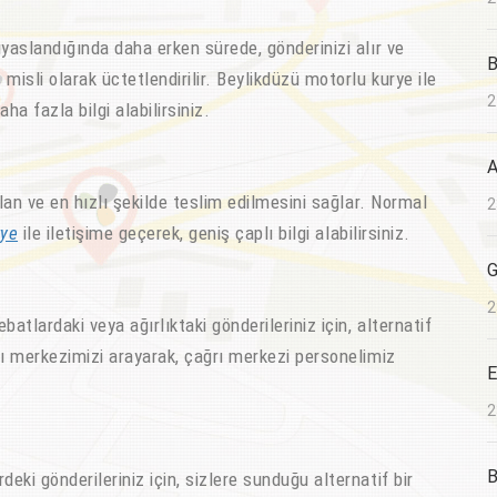
ıyaslandığında daha erken sürede, gönderinizi alır ve
B
misli olarak üctetlendirilir. Beylikdüzü motorlu kurye ile
2
a fazla bilgi alabilirsiniz.
A
an ve en hızlı şekilde teslim edilmesini sağlar. Normal
2
rye
ile iletişime geçerek, geniş çaplı bilgi alabilirsiniz.
G
2
lardaki veya ağırlıktaki gönderileriniz için, alternatif
ğrı merkezimizi arayarak, çağrı merkezi personelimiz
E
2
B
eki gönderileriniz için, sizlere sunduğu alternatif bir