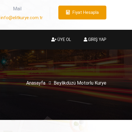
Mail
Fiyat Hesapla
info@elitkurye.com.tr
ÜYE OL
GİRİŞ YAP
Anasayfa
Beylikdüzü Motorlu Kurye