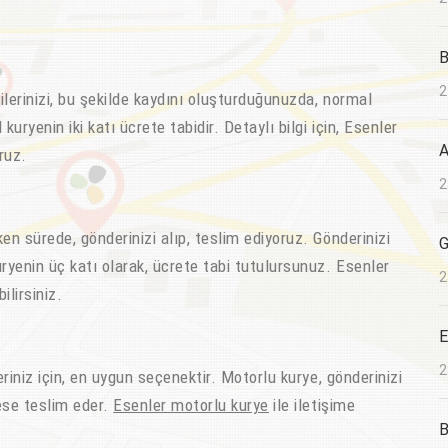
B
2
ilerinizi, bu şekilde kaydını oluşturduğunuzda, normal
uryenin iki katı ücrete tabidir. Detaylı bilgi için, Esenler
A
ruz.
2
 sürede, gönderinizi alıp, teslim ediyoruz. Gönderinizi
G
ryenin üç katı olarak, ücrete tabi tutulursunuz. Esenler
2
ilirsiniz.
E
2
iniz için, en uygun seçenektir. Motorlu kurye, gönderinizi
ese teslim eder.
Esenler motorlu kurye
ile iletişime
B