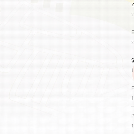
Z
2
E
2
Ş
1
F
1
P
1