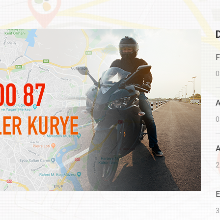
F
0
A
0
A
2
E
3