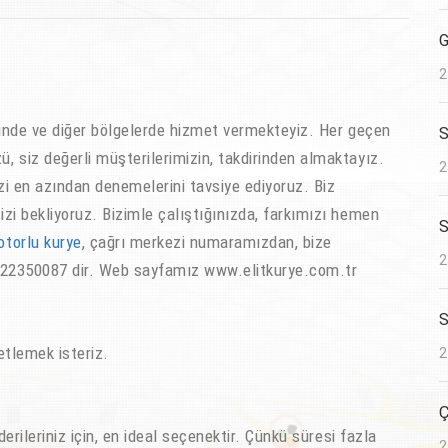
G
2
de ve diğer bölgelerde hizmet vermekteyiz. Her geçen
S
 siz değerli müşterilerimizin, takdirinden almaktayız.
2
i en azından denemelerini tavsiye ediyoruz. Biz
zi bekliyoruz. Bizimle çalıştığınızda, farkımızı hemen
S
otorlu kurye
, çağrı merkezi numaramızdan, bize
2
2122350087 dir. Web sayfamız www.elitkurye.com.tr
S
etlemek isteriz.
2
Ç
ileriniz için, en ideal seçenektir. Çünkü süresi fazla
2