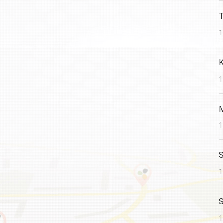
T
1
K
1
M
1
S
1
S
1