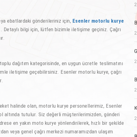
2
a ebatlardaki gönderileriniz için,
Esenler motorlu kurye
B
. Detaylı bilgi için, lütfen bizimle iletişime geçiniz. Çağrı
2
ır.
G
2
toplu dağıtım kategorisinde, en uygun ücretle teslimatını
izimle iletişime geçebilirsiniz. Esenler motorlu kurye, çağrı
B
r.
2
et halinde olan, motorlu kurye personellerimiz, Esenler
K
 altında tutulur. Siz değerli müşterilerimizden, gönderi
2
drese en yakın moto kurye yönlendirilerek, hızlı bir şekilde
ızdan veya genel çağrı merkezi numaramızdan ulaşım
B