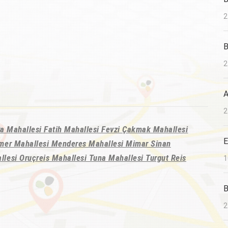
2
B
2
A
2
aşa Mahallesi Fatih Mahallesi Fevzi Çakmak Mahallesi
E
emer Mahallesi Menderes Mahallesi Mimar Sinan
lesi Oruçreis Mahallesi Tuna Mahallesi Turgut Reis
1
B
2