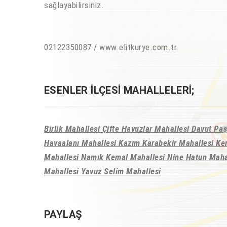
sağlayabilirsiniz.
02122350087 / www.elitkurye.com.tr
ESENLER İLÇESI MAHALLELERI;
Birlik Mahallesi Çifte Havuzlar Mahallesi Davut P
Havaalanı Mahallesi Kazım Karabekir Mahallesi K
Mahallesi Namık Kemal Mahallesi Nine Hatun Mahal
Mahallesi Yavuz Selim Mahallesi
PAYLAŞ